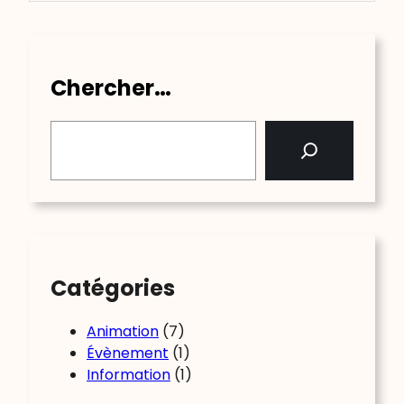
Chercher…
S
e
a
r
c
h
Catégories
Animation
(7)
Évènement
(1)
Information
(1)